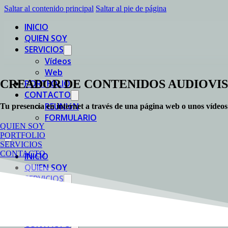
Saltar al contenido principal
Saltar al pie de página
INICIO
QUIEN SOY
SERVICIOS
Vídeos
Web
CREADOR DE CONTENIDOS AUDIOVIS
PORTFOLIO
CONTACTO
REUNIóN
Tu presencia en internet a través de una página web o unos vídeos
FORMULARIO
QUIEN SOY
PORTFOLIO
SERVICIOS
CONTACTO
INICIO
QUIEN SOY
SERVICIOS
Vídeos
Web
PORTFOLIO
CONTACTO