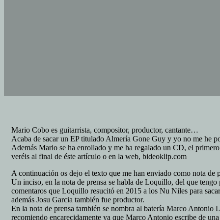
Mario Cobo es guitarrista, compositor, productor, cantante…
Acaba de sacar un EP titulado Almería Gone Guy y yo no me he podido
Además Mario se ha enrollado y me ha regalado un CD, el primero,
veréis al final de éste artículo o en la web, bideoklip.com
A continuación os dejo el texto que me han enviado como nota de p
Un inciso, en la nota de prensa se habla de Loquillo, del que teng
comentaros que Loquillo resucitó en 2015 a los Nu Niles para sacar
además Josu Garcia también fue productor.
En la nota de prensa también se nombra al batería Marco Antonio L
recomiendo encarecidamente ya que Marco Antonio escribe de una 