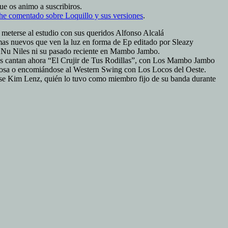
ue os animo a suscribiros.
 he comentado sobre Loquillo y sus versiones
.
 meterse al estudio con sus queridos Alfonso Alcalá
mas nuevos que ven la luz en forma de Ep editado por Sleazy
 en Nu Niles ni su pasado reciente en Mambo Jambo.
as cantan ahora “El Crujir de Tus Rodillas”, con Los Mambo Jambo
udorosa o encomiándose al Western Swing con Los Locos del Oeste.
idense Kim Lenz, quién lo tuvo como miembro fijo de su banda durante