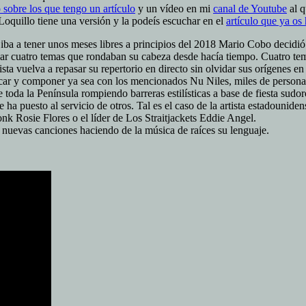
obre los que tengo un artículo
y un vídeo en mi
canal de Youtube
al q
Loquillo tiene una versión y la podeís escuchar en el
artículo que ya os
ba a tener unos meses libres a principios del 2018 Mario Cobo decidió
bar cuatro temas que rondaban su cabeza desde hacía tiempo. Cuatro te
ista vuelva a repasar su repertorio en directo sin olvidar sus orígenes
car y componer ya sea con los mencionados Nu Niles, miles de person
e toda la Península rompiendo barreras estilísticas a base de fiesta s
 ha puesto al servicio de otros. Tal es el caso de la artista estadoun
nk Rosie Flores o el líder de Los Straitjackets Eddie Angel.
uevas canciones haciendo de la música de raíces su lenguaje.