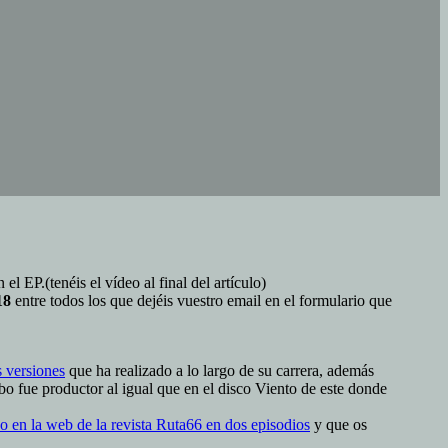
 EP.(tenéis el vídeo al final del artículo)
18
entre todos los que dejéis vuestro email en el formulario que
s versiones
que ha realizado a lo largo de su carrera, además
o fue productor al igual que en el disco Viento de este donde
do en la web de la revista Ruta66 en dos episodios
y que os