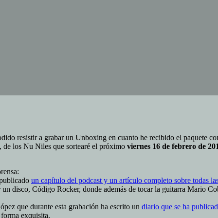
 resistir a grabar un Unboxing en cuanto he recibido el paquete con el
 de los Nu Niles que sortearé el próximo
viernes 16 de febrero de 20
rensa:
o publicado
un capítulo del podcast y un artículo completo sobre todas la
 un disco, Código Rocker, donde además de tocar la guitarra Mario Cob
ópez que durante esta grabación ha escrito un
diario que se ha publica
forma exquisita.