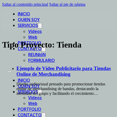
Saltar al contenido principal
Saltar al pie de página
INICIO
QUIEN SOY
SERVICIOS
Vídeos
Web
PORTFOLIO
Tipo Proyecto:
Tienda
CONTACTO
REUNIóN
FORMULARIO
Ejemplo de Vídeo Publicitario para Tiendas
Online de Merchandising
INICIO
Diseño audiovisual pensado para promocionar tiendas
QUIEN SOY
online de merchandising de bandas, destacando la
SERVICIOS
identidad del grupo y facilitando el crecimiento…
Vídeos
Web
PORTFOLIO
CONTACTO