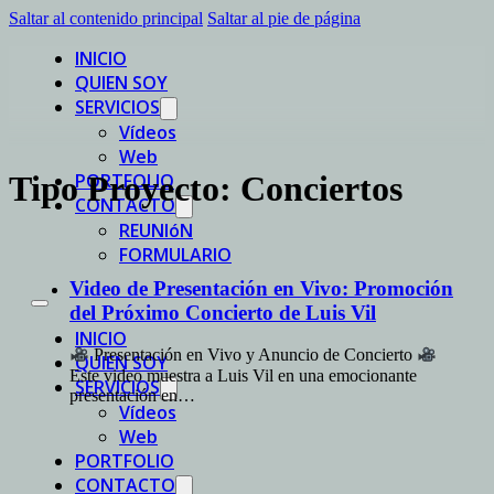
Saltar al contenido principal
Saltar al pie de página
INICIO
QUIEN SOY
SERVICIOS
Vídeos
Web
PORTFOLIO
Tipo Proyecto:
Conciertos
CONTACTO
REUNIóN
FORMULARIO
Video de Presentación en Vivo: Promoción
del Próximo Concierto de Luis Vil
INICIO
Presentación en Vivo y Anuncio de Concierto
QUIEN SOY
Este video muestra a Luis Vil en una emocionante
SERVICIOS
presentación en…
Vídeos
Web
PORTFOLIO
CONTACTO