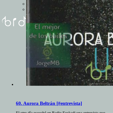
REUNIóN
FORMULARIO
60. Aurora Beltrán [#entrevista]
El otro día escuché en Radio Euskadi una entrevista que