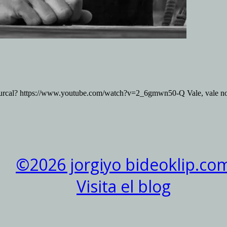
 Durcal? https://www.youtube.com/watch?v=2_6gmwn50-Q Vale, vale no
©2026 jorgiyo bideoklip.co
Visita el blog