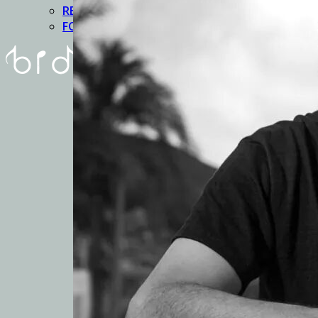
REUNIóN
FORMULARIO