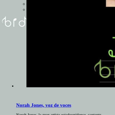
REUNIóN
FORMULARIO
Norah Jones, voz de voces
Norah Jones, la gran artista estadounidense, cantante,