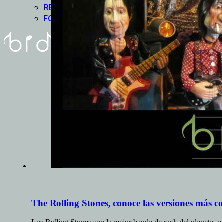
REUNIóN
FORMULARIO
The Rolling Stones, conoce las versiones más co
Los Rolling Stones son la mejor banda de rock del planeta,