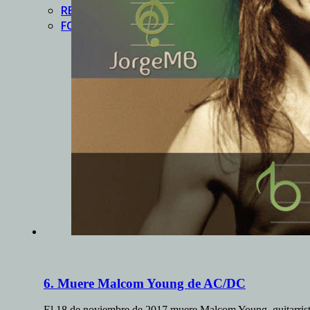
REUNIóN
FORMULARIO
6. Muere Malcom Young de AC/DC
El 18 de noviembre de 2017 muere Malcom Young, guitarri