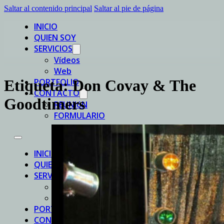
Saltar al contenido principal
Saltar al pie de página
INICIO
QUIEN SOY
SERVICIOS
Vídeos
Web
PORTFOLIO
Etiqueta:
Don Covay & The
CONTACTO
Goodtimers
REUNIóN
FORMULARIO
INICIO
QUIEN SOY
SERVICIOS
Vídeos
Web
PORTFOLIO
CONTACTO