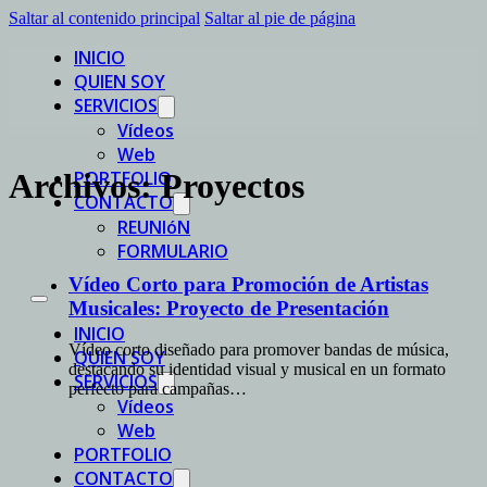
Saltar al contenido principal
Saltar al pie de página
INICIO
QUIEN SOY
SERVICIOS
Vídeos
Web
PORTFOLIO
Archivos:
Proyectos
CONTACTO
REUNIóN
FORMULARIO
Vídeo Corto para Promoción de Artistas
Musicales: Proyecto de Presentación
INICIO
Vídeo corto diseñado para promover bandas de música,
QUIEN SOY
destacando su identidad visual y musical en un formato
SERVICIOS
perfecto para campañas…
Vídeos
Web
PORTFOLIO
CONTACTO