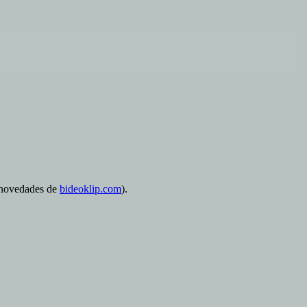
s novedades de
bideoklip.com
).